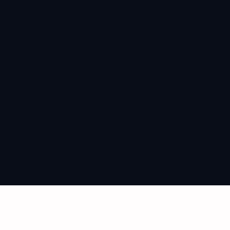
跳
至
首页–雷竞技官网-英雄
内