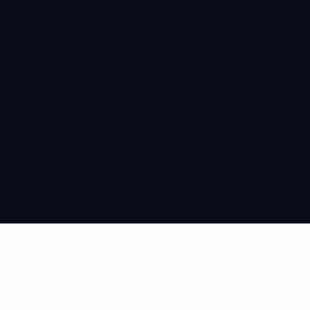
跳
至
首页–雷竞技官网-英雄
内
联盟(LOL)S15预测LOL
容